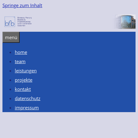
Springe zum Inhalt
menü
home
team
leistungen
projekte
kontakt
datenschutz
impressum
Wohngebäude