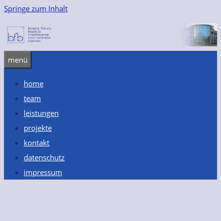
Springe zum Inhalt
menü
home
team
leistungen
projekte
kontakt
datenschutz
impressum
Mehrfamilienhäuser